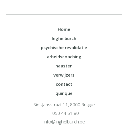
Home
Inghelburch
psychische revalidatie
arbeidscoaching
naasten
verwijzers
contact
quinque
Sint-Jansstraat 11, 8000 Brugge
T 050 44 61 80
info@inghelburch.be