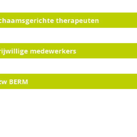
ichaamsgerichte therapeuten
rijwillige medewerkers
zw BERM