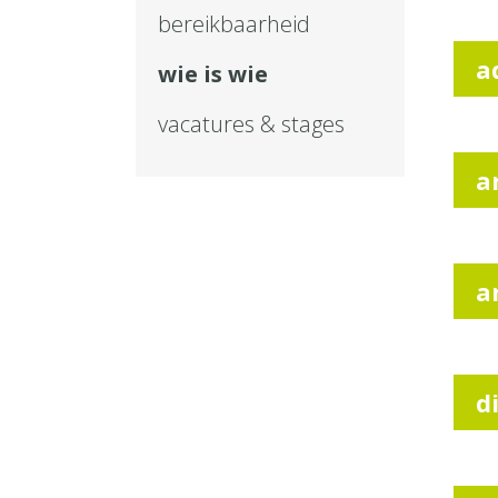
bereikbaarheid
a
wie is wie
vacatures & stages
a
a
d