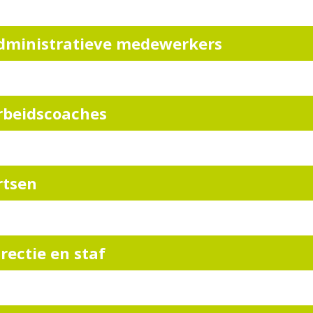
dministratieve medewerkers
rbeidscoaches
rtsen
irectie en staf