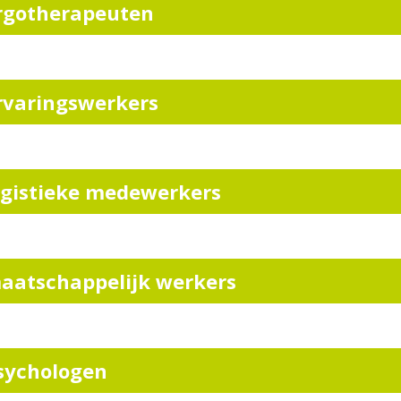
rgotherapeuten
rvaringswerkers
ogistieke medewerkers
aatschappelijk werkers
sychologen