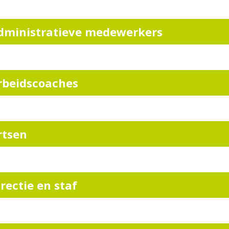
dministratieve medewerkers
rbeidscoaches
rtsen
irectie en staf