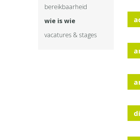
bereikbaarheid
a
wie is wie
vacatures & stages
a
a
d