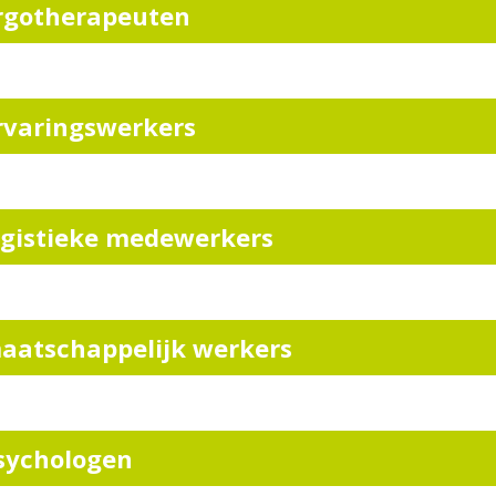
rgotherapeuten
rvaringswerkers
ogistieke medewerkers
aatschappelijk werkers
sychologen