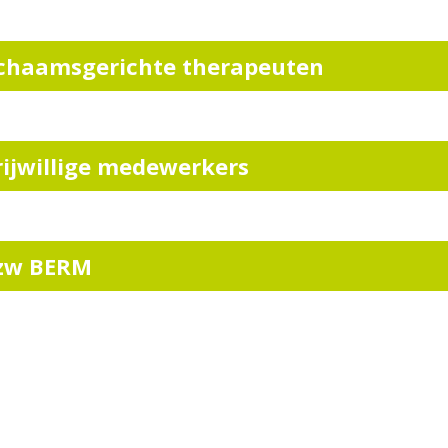
ichaamsgerichte therapeuten
rijwillige medewerkers
zw BERM