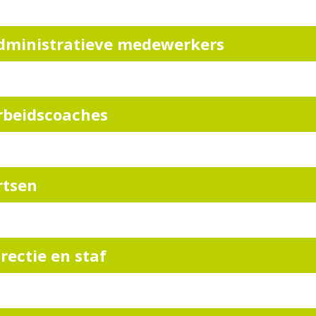
dministratieve medewerkers
rbeidscoaches
rtsen
irectie en staf