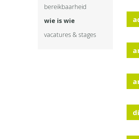
bereikbaarheid
a
wie is wie
vacatures & stages
a
a
d