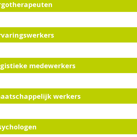
rgotherapeuten
rvaringswerkers
ogistieke medewerkers
aatschappelijk werkers
sychologen