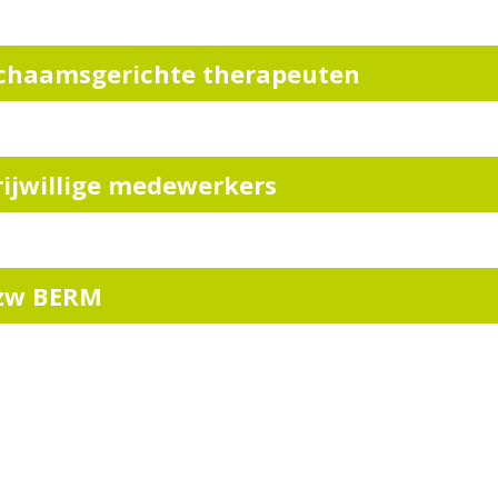
ichaamsgerichte therapeuten
rijwillige medewerkers
zw BERM