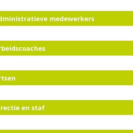
dministratieve medewerkers
rbeidscoaches
rtsen
irectie en staf