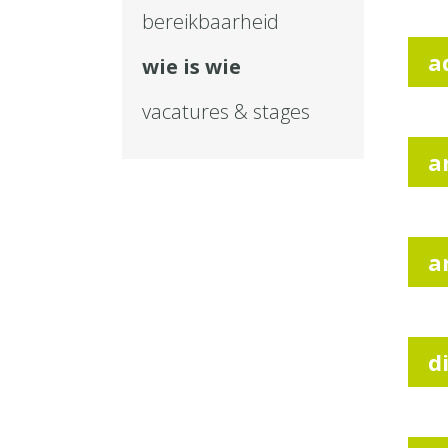
bereikbaarheid
a
wie is wie
vacatures & stages
a
a
d