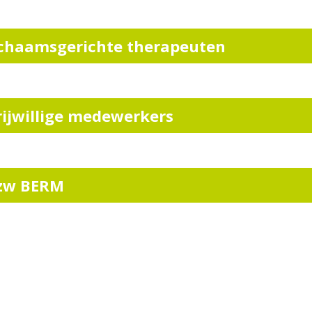
ichaamsgerichte therapeuten
rijwillige medewerkers
zw BERM