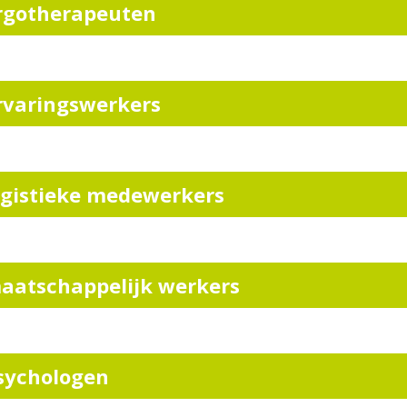
rgotherapeuten
rvaringswerkers
ogistieke medewerkers
aatschappelijk werkers
sychologen