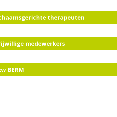
ichaamsgerichte therapeuten
rijwillige medewerkers
zw BERM