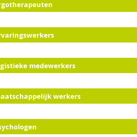
rgotherapeuten
rvaringswerkers
ogistieke medewerkers
aatschappelijk werkers
sychologen