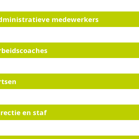
dministratieve medewerkers
rbeidscoaches
rtsen
irectie en staf