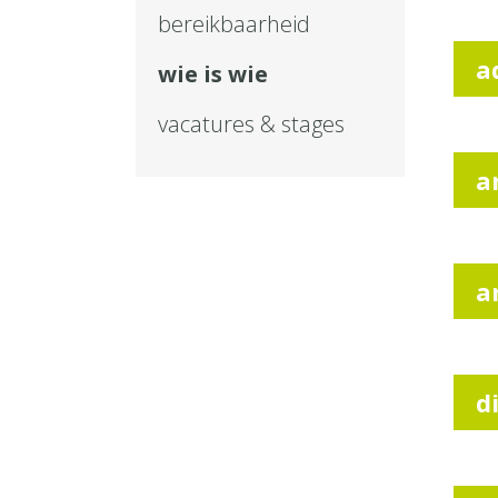
bereikbaarheid
a
wie is wie
vacatures & stages
a
a
d