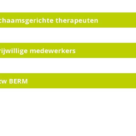
ichaamsgerichte therapeuten
rijwillige medewerkers
zw BERM