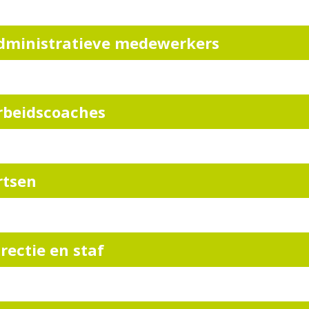
dministratieve medewerkers
rbeidscoaches
rtsen
irectie en staf