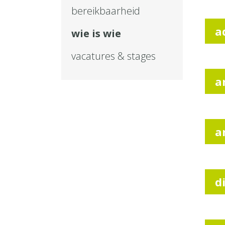
bereikbaarheid
a
wie is wie
vacatures & stages
a
a
d