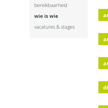
bereikbaarheid
a
wie is wie
vacatures & stages
a
a
d