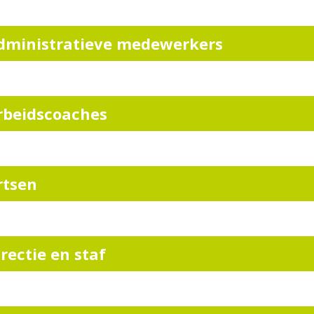
dministratieve medewerkers
rbeidscoaches
rtsen
irectie en staf