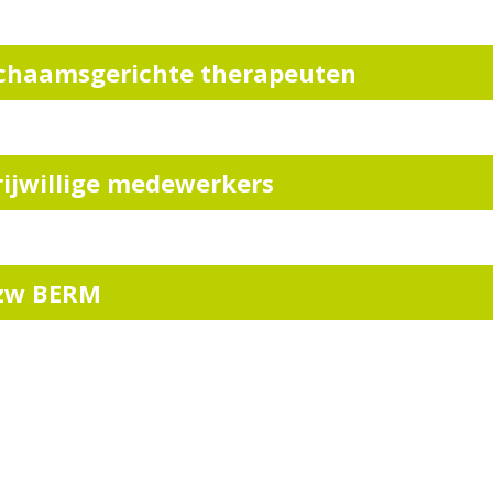
ichaamsgerichte therapeuten
rijwillige medewerkers
zw BERM