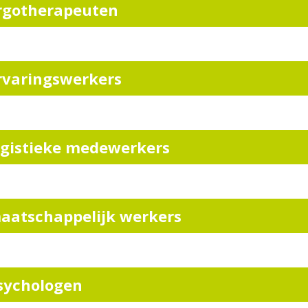
rgotherapeuten
rvaringswerkers
ogistieke medewerkers
aatschappelijk werkers
sychologen