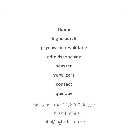
Home
Inghelburch
psychische revalidatie
arbeidscoaching
naasten
verwijzers
contact
quinque
Sint-Jansstraat 11, 8000 Brugge
T 050 44 61 80
info@inghelburch.be