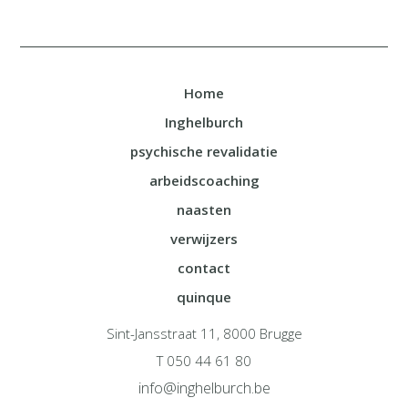
Home
Inghelburch
psychische revalidatie
arbeidscoaching
naasten
verwijzers
contact
quinque
Sint-Jansstraat 11, 8000 Brugge
T 050 44 61 80
info@inghelburch.be