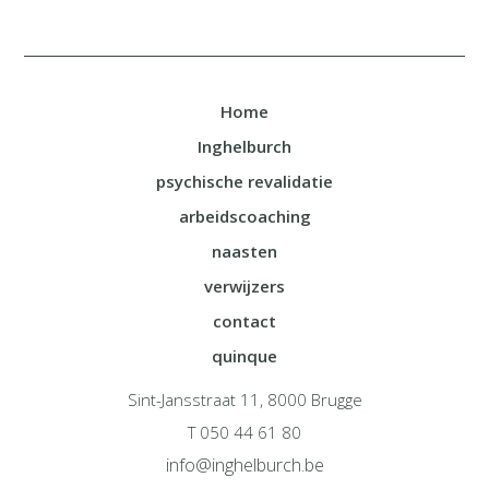
Home
Inghelburch
psychische revalidatie
arbeidscoaching
naasten
verwijzers
contact
quinque
Sint-Jansstraat 11, 8000 Brugge
T 050 44 61 80
info@inghelburch.be