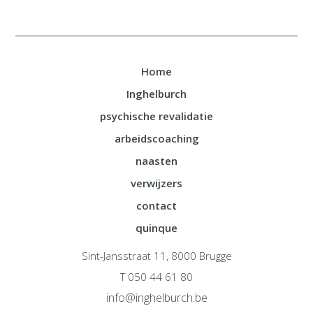
Home
Inghelburch
psychische revalidatie
arbeidscoaching
naasten
verwijzers
contact
quinque
Sint-Jansstraat 11, 8000 Brugge
T 050 44 61 80
info@inghelburch.be