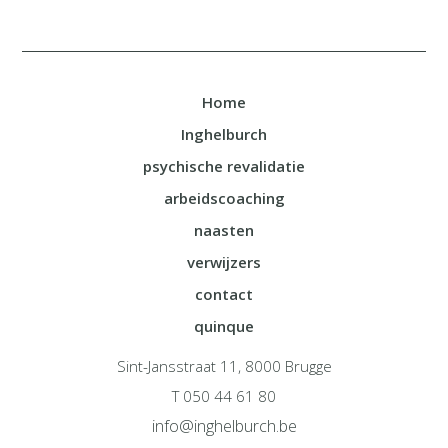
Home
Inghelburch
psychische revalidatie
arbeidscoaching
naasten
verwijzers
contact
quinque
Sint-Jansstraat 11, 8000 Brugge
T 050 44 61 80
info@inghelburch.be