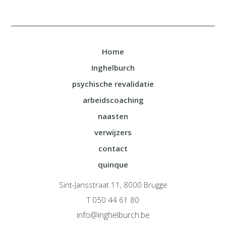
Home
Inghelburch
psychische revalidatie
arbeidscoaching
naasten
verwijzers
contact
quinque
Sint-Jansstraat 11, 8000 Brugge
T 050 44 61 80
info@inghelburch.be