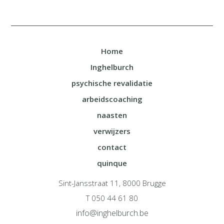
Home
Inghelburch
psychische revalidatie
arbeidscoaching
naasten
verwijzers
contact
quinque
Sint-Jansstraat 11, 8000 Brugge
T 050 44 61 80
info@inghelburch.be