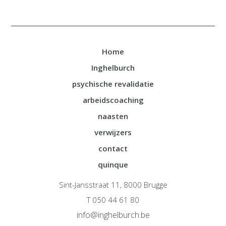
Home
Inghelburch
psychische revalidatie
arbeidscoaching
naasten
verwijzers
contact
quinque
Sint-Jansstraat 11, 8000 Brugge
T 050 44 61 80
info@inghelburch.be