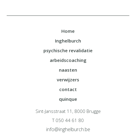
Home
Inghelburch
psychische revalidatie
arbeidscoaching
naasten
verwijzers
contact
quinque
Sint-Jansstraat 11, 8000 Brugge
T 050 44 61 80
info@inghelburch.be