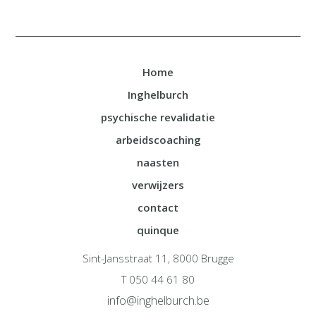
Home
Inghelburch
psychische revalidatie
arbeidscoaching
naasten
verwijzers
contact
quinque
Sint-Jansstraat 11, 8000 Brugge
T 050 44 61 80
info@inghelburch.be