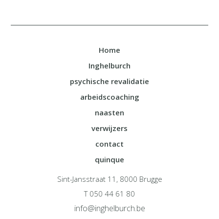
Home
Inghelburch
psychische revalidatie
arbeidscoaching
naasten
verwijzers
contact
quinque
Sint-Jansstraat 11, 8000 Brugge
T 050 44 61 80
info@inghelburch.be