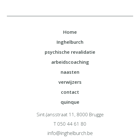
Home
Inghelburch
psychische revalidatie
arbeidscoaching
naasten
verwijzers
contact
quinque
Sint-Jansstraat 11, 8000 Brugge
T 050 44 61 80
info@inghelburch.be