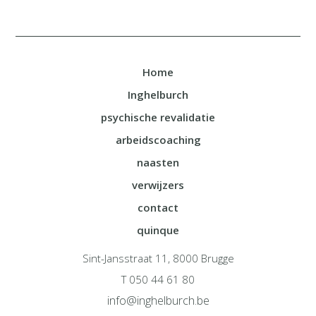
Home
Inghelburch
psychische revalidatie
arbeidscoaching
naasten
verwijzers
contact
quinque
Sint-Jansstraat 11, 8000 Brugge
T 050 44 61 80
info@inghelburch.be