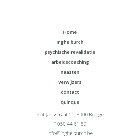
Home
Inghelburch
psychische revalidatie
arbeidscoaching
naasten
verwijzers
contact
quinque
Sint-Jansstraat 11, 8000 Brugge
T 050 44 61 80
info@inghelburch.be