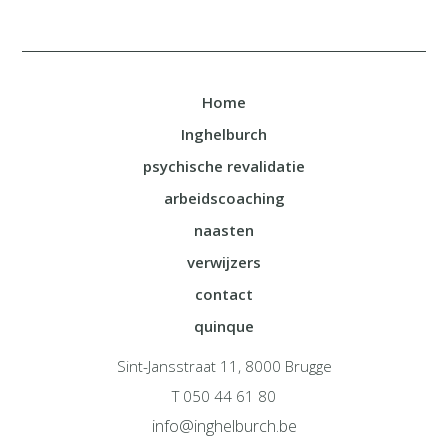
Home
Inghelburch
psychische revalidatie
arbeidscoaching
naasten
verwijzers
contact
quinque
Sint-Jansstraat 11, 8000 Brugge
T 050 44 61 80
info@inghelburch.be