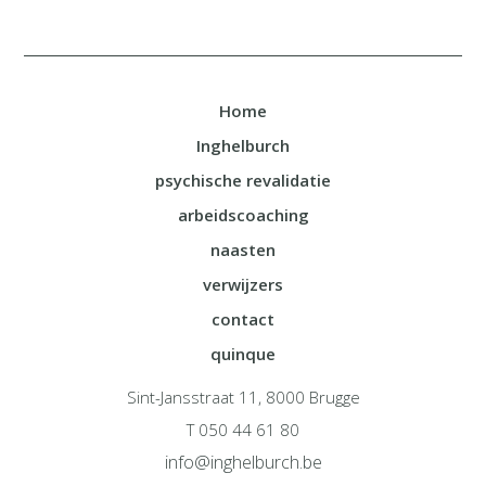
Home
Inghelburch
psychische revalidatie
arbeidscoaching
naasten
verwijzers
contact
quinque
Sint-Jansstraat 11, 8000 Brugge
T 050 44 61 80
info@inghelburch.be