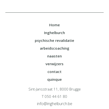
Home
Inghelburch
psychische revalidatie
arbeidscoaching
naasten
verwijzers
contact
quinque
Sint-Jansstraat 11, 8000 Brugge
T 050 44 61 80
info@inghelburch.be