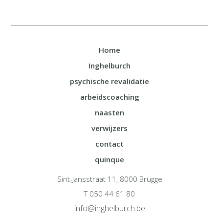
Home
Inghelburch
psychische revalidatie
arbeidscoaching
naasten
verwijzers
contact
quinque
Sint-Jansstraat 11, 8000 Brugge
T 050 44 61 80
info@inghelburch.be