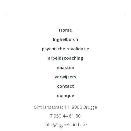
Home
Inghelburch
psychische revalidatie
arbeidscoaching
naasten
verwijzers
contact
quinque
Sint-Jansstraat 11, 8000 Brugge
T 050 44 61 80
info@inghelburch.be