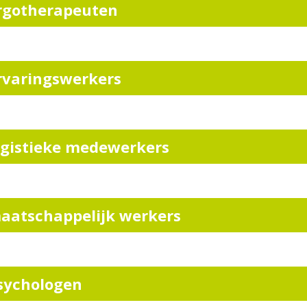
rgotherapeuten
rvaringswerkers
ogistieke medewerkers
aatschappelijk werkers
sychologen