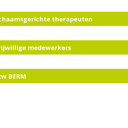
ichaamsgerichte therapeuten
rijwillige medewerkers
zw BERM