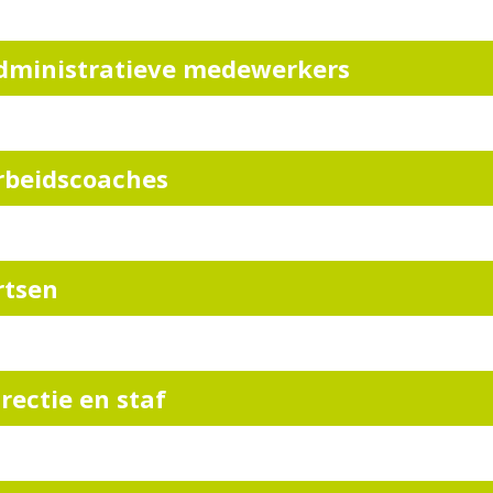
dministratieve medewerkers
rbeidscoaches
rtsen
irectie en staf