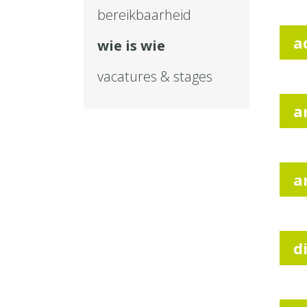
bereikbaarheid
a
wie is wie
vacatures & stages
a
a
d