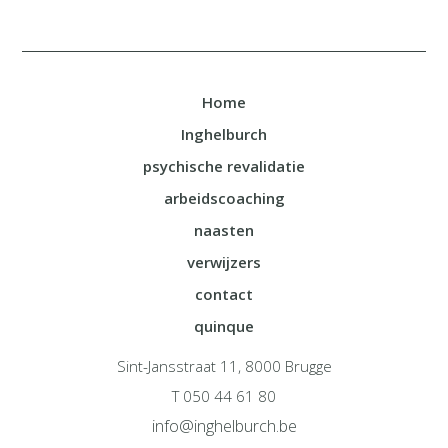
Home
Inghelburch
psychische revalidatie
arbeidscoaching
naasten
verwijzers
contact
quinque
Sint-Jansstraat 11, 8000 Brugge
T 050 44 61 80
info@inghelburch.be