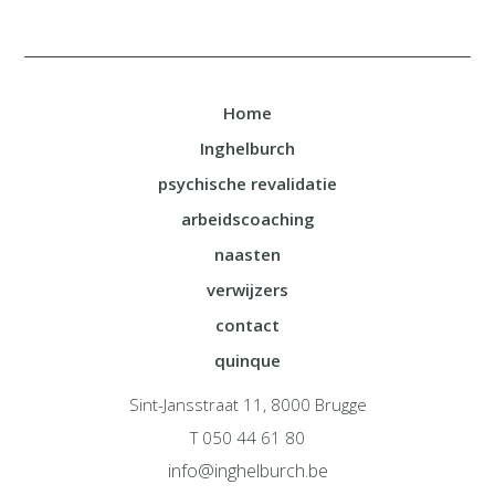
Home
Inghelburch
psychische revalidatie
arbeidscoaching
naasten
verwijzers
contact
quinque
Sint-Jansstraat 11, 8000 Brugge
T 050 44 61 80
info@inghelburch.be