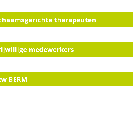
ichaamsgerichte therapeuten
rijwillige medewerkers
zw BERM