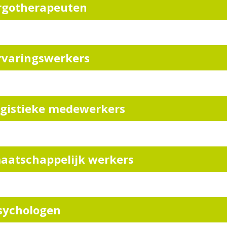
rgotherapeuten
rvaringswerkers
ogistieke medewerkers
aatschappelijk werkers
sychologen