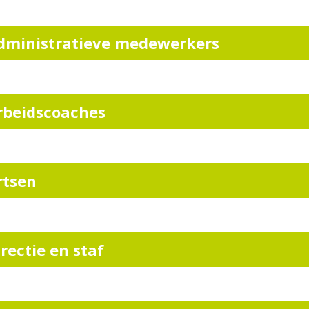
dministratieve medewerkers
rbeidscoaches
rtsen
irectie en staf