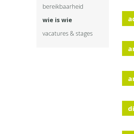
bereikbaarheid
a
wie is wie
vacatures & stages
a
a
d