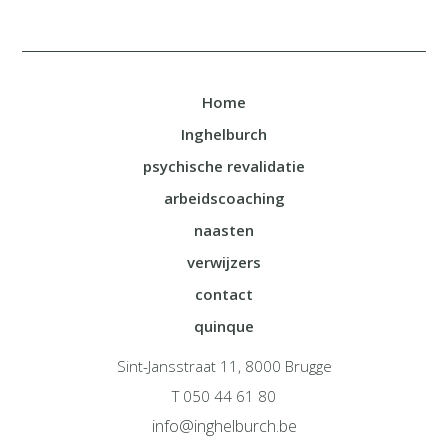
Home
Inghelburch
psychische revalidatie
arbeidscoaching
naasten
verwijzers
contact
quinque
Sint-Jansstraat 11, 8000 Brugge
T 050 44 61 80
info@inghelburch.be