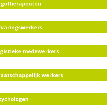
rgotherapeuten
rvaringswerkers
ogistieke medewerkers
aatschappelijk werkers
sychologen