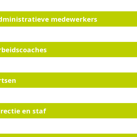
dministratieve medewerkers
rbeidscoaches
rtsen
irectie en staf