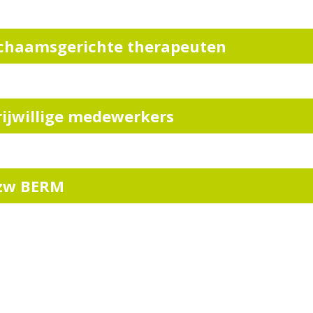
ichaamsgerichte therapeuten
rijwillige medewerkers
zw BERM