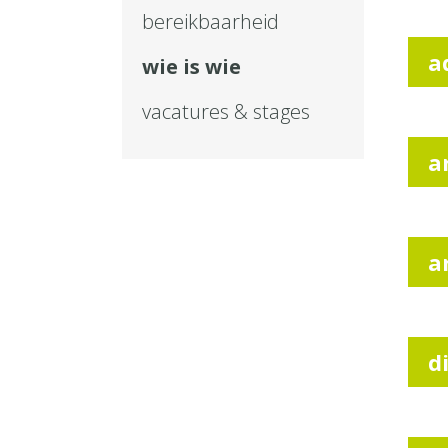
bereikbaarheid
a
wie is wie
vacatures & stages
a
a
d